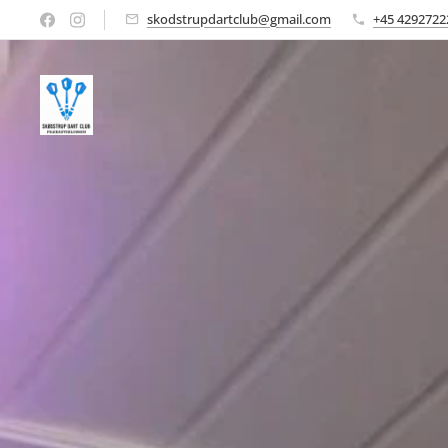
skodstrupdartclub@gmail.com
+45 4292722